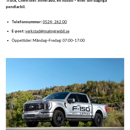
Truck, Chevrolet Silverado, en husbil – eller din dagliga
pendlarbil
.
Telefonnummer:
0524- 262 00
E-post:
verkstad@malmgrenbil.se
Öppettider: Måndag–Fredag: 07:00–17:00