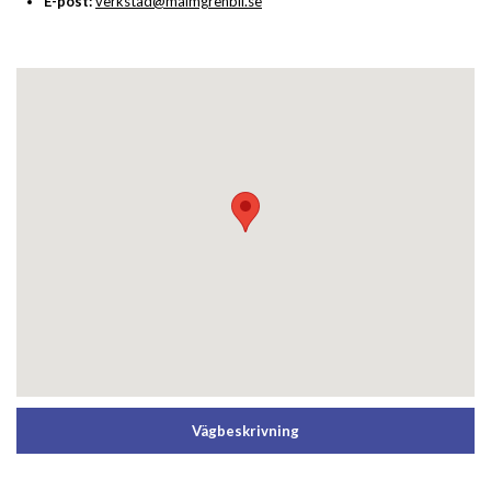
E-post:
verkstad@malmgrenbil.se
Vägbeskrivning