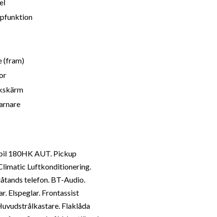
el
ppfunktion
 (fram)
or
kskärm
arnare
kbil 180HK AUT. Pickup
Climatic Luftkonditionering.
åtands telefon. BT-Audio.
. Elspeglar. Frontassist
Huvudstrålkastare. Flaklåda