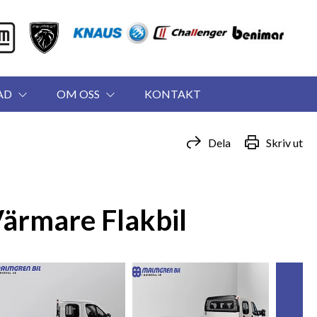
AD
OM OSS
KONTAKT
Dela
Skriv ut
ärmare Flakbil