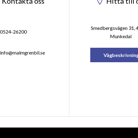
Kontakta oss
Hitta till 
Smedbergsvägen 31, 
0524-26200
Munkedal
info@malmgrenbil.se
Vägbeskrivnin