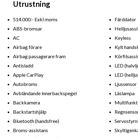
Utrustning
514.000:- Exkl moms
Färddator
ABS-bromsar
Helljusassi
AC
Keyless
Airbag förare
Kylt hands
Airbag passagerare fram
Körfilsassi
Antisladd
LED (halvlj
Apple CarPlay
LED (hellju
Autobroms
Ljussensor
Avbländande innerbackspegel
Läslampa
Backkamera
Multifunkt
Backstartshjälp
Regnsenso
Bluetooth (handsfree)
Servostyrn
Broms-assistans
Skyltigenk