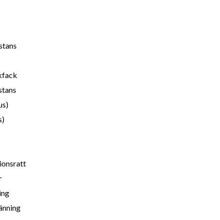
stans
kfack
stans
us)
s)
ionsratt
r
ing
änning