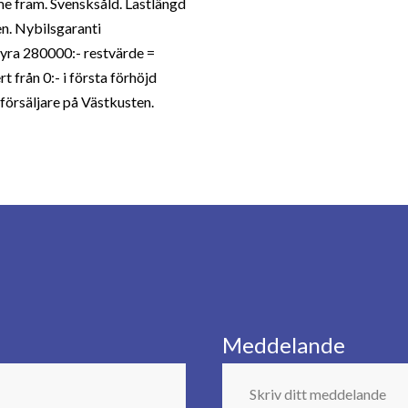
rme fram. Svensksåld. Lastlängd
n. Nybilsgaranti
hyra 280000:- restvärde =
från 0:- i första förhöjd
försäljare på Västkusten.
Meddelande