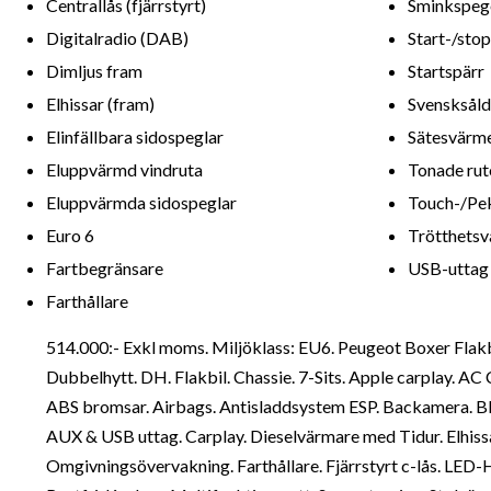
Centrallås (fjärrstyrt)
Sminkspeg
Digitalradio (DAB)
Start-/sto
Dimljus fram
Startspärr
Elhissar (fram)
Svensksåld
Elinfällbara sidospeglar
Sätesvärme
Eluppvärmd vindruta
Tonade rut
Eluppvärmda sidospeglar
Touch-/Pe
Euro 6
Trötthetsv
Fartbegränsare
USB-uttag
Farthållare
514.000:- Exkl moms. Miljöklass: EU6. Peugeot Boxer Fla
Dubbelhytt. DH. Flakbil. Chassie. 7-Sits. Apple carplay. AC 
ABS bromsar. Airbags. Antisladdsystem ESP. Backamera. Bl
AUX & USB uttag. Carplay. Dieselvärmare med Tidur. Elhissar
Omgivningsövervakning. Farthållare. Fjärrstyrt c-lås. LED-