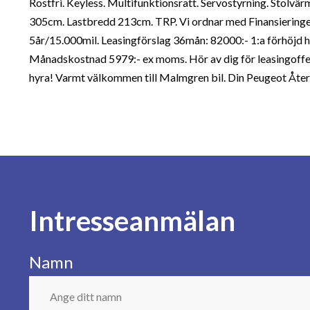
Rostfri. Keyless. Multifunktionsratt. Servostyrning. Stolvä
305cm. Lastbredd 213cm. TRP. Vi ordnar med Finansieringe
5år/15.000mil. Leasingförslag 36mån: 82000:- 1:a förhöjd 
Månadskostnad 5979:- ex moms. Hör av dig för leasingoffert 
hyra! Varmt välkommen till Malmgren bil. Din Peugeot Åter
Intresseanmälan
Namn